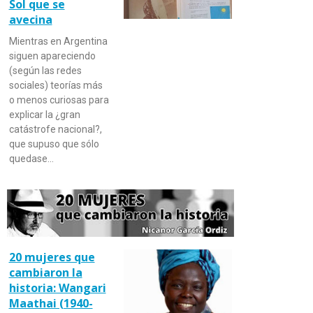
Sol que se
avecina
Mientras en Argentina
siguen apareciendo
(según las redes
sociales) teorías más
o menos curiosas para
explicar la ¿gran
catástrofe nacional?,
que supuso que sólo
quedase…
20 mujeres que
cambiaron la
historia: Wangari
Maathai (1940-