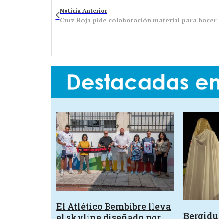
Noticia Anterior
El Atlético Bembibre lleva
Bergid
el skyline diseñado por