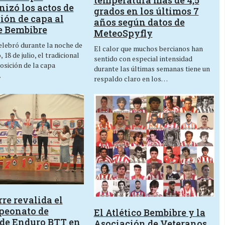
izó los actos de
grados en los últimos 7
ión de capa al
años según datos de
e Bembibre
MeteoSpyfly
lebró durante la noche de
El calor que muchos bercianos han
 18 de julio, el tradicional
sentido con especial intensidad
osición de la capa
durante las últimas semanas tiene un
…
respaldo claro en los…
re revalida el
peonato de
El Atlético Bembibre y la
de Enduro BTT en
Asociación de Veteranos