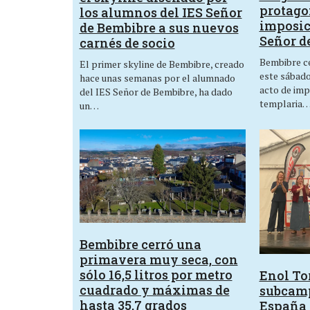
protagon
los alumnos del IES Señor
imposic
de Bembibre a sus nuevos
Señor d
carnés de socio
Bembibre ce
El primer skyline de Bembibre, creado
este sábado,
hace unas semanas por el alumnado
acto de imp
del IES Señor de Bembibre, ha dado
templaria
un…
Bembibre cerró una
primavera muy seca, con
sólo 16,5 litros por metro
Enol Tor
cuadrado y máximas de
subcam
hasta 35,7 grados
España 