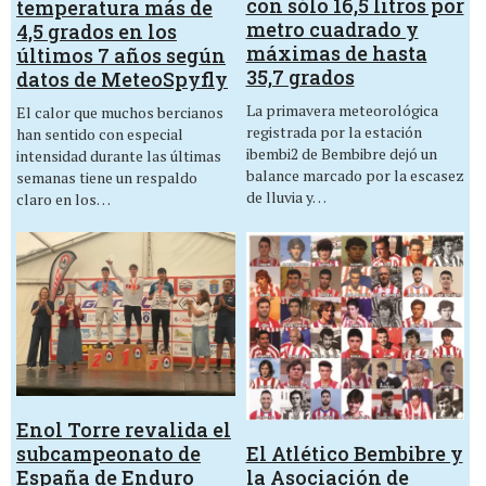
con sólo 16,5 litros por
temperatura más de
metro cuadrado y
4,5 grados en los
máximas de hasta
últimos 7 años según
35,7 grados
datos de MeteoSpyfly
La primavera meteorológica
El calor que muchos bercianos
registrada por la estación
han sentido con especial
ibembi2 de Bembibre dejó un
intensidad durante las últimas
balance marcado por la escasez
semanas tiene un respaldo
de lluvia y…
claro en los…
Enol Torre revalida el
El Atlético Bembibre y
subcampeonato de
la Asociación de
España de Enduro