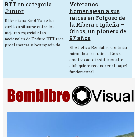
Veteranos
BTT en categoría
homenajean a sus
Junior
raíces en Folgoso de
El berciano Enol Torre ha
la Ribera e Igüeña –
vuelto a situarse entre los
Ginos, un pionero de
mejores especialistas
97 años
nacionales de Enduro BTT tras
proclamarse subcampeón de…
El Atlético Bembibre continúa
mirando a sus raíces. En un
emotivo acto institucional, el
club quiere reconocer el papel
fundamental…