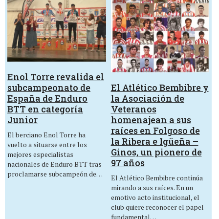
Enol Torre revalida el
El Atlético Bembibre y
subcampeonato de
la Asociación de
España de Enduro
Veteranos
BTT en categoría
homenajean a sus
Junior
raíces en Folgoso de
El berciano Enol Torre ha
la Ribera e Igüeña –
vuelto a situarse entre los
Ginos, un pionero de
mejores especialistas
97 años
nacionales de Enduro BTT tras
proclamarse subcampeón de…
El Atlético Bembibre continúa
mirando a sus raíces. En un
emotivo acto institucional, el
club quiere reconocer el papel
fundamental…