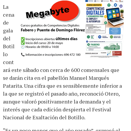
La
cena
de
gala
del
Botil
lo
cont
ará este sábado con cerca de 600 comensales que
se darán cita en el pabellón Manuel Marqués
Patarita. Una cifra que es sensiblemente inferior a
la que se registró el pasado año, reconoció Otero,
aunque valoró positivamente la demanda y el
interés que cada edición despierta el Festival
Nacional de Exaltación del Botillo.
“Es un poco menos que el año pasado”, expresó el