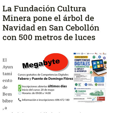
La Fundación Cultura
Minera pone el árbol de
Navidad en San Cebollón
con 500 metros de luces
El
Ayun
tami
ento
de
Bem
bibre
, a