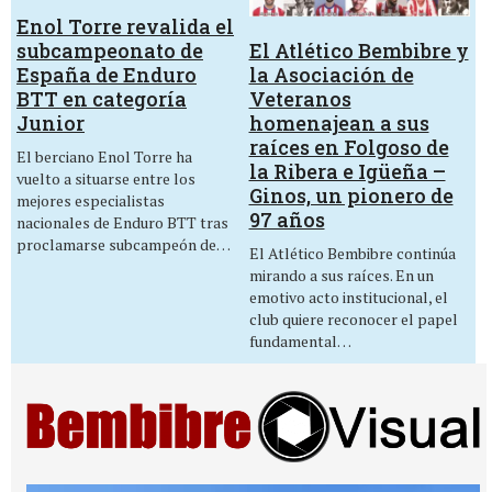
Enol Torre revalida el
El Atlético Bembibre y
subcampeonato de
la Asociación de
España de Enduro
Veteranos
BTT en categoría
homenajean a sus
Junior
raíces en Folgoso de
El berciano Enol Torre ha
la Ribera e Igüeña –
vuelto a situarse entre los
Ginos, un pionero de
mejores especialistas
97 años
nacionales de Enduro BTT tras
proclamarse subcampeón de…
El Atlético Bembibre continúa
mirando a sus raíces. En un
emotivo acto institucional, el
club quiere reconocer el papel
fundamental…