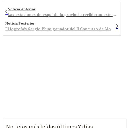
Noticia Anterior
Las estaciones de esquí de la provincia recibieron este fin de semana 7.529 esquiadores
Noticia Posterior
El logroñés Sergio Phuo ganador del II Concurso de Monólogos Villa de Bembibre
Noticias más leídas últimos 7 días