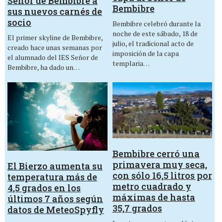
Señor de Bembibre a
Bembibre
sus nuevos carnés de
socio
Bembibre celebró durante la
noche de este sábado, 18 de
El primer skyline de Bembibre,
julio, el tradicional acto de
creado hace unas semanas por
imposición de la capa
el alumnado del IES Señor de
templaria…
Bembibre, ha dado un…
Bembibre cerró una
primavera muy seca,
El Bierzo aumenta su
con sólo 16,5 litros por
temperatura más de
metro cuadrado y
4,5 grados en los
máximas de hasta
últimos 7 años según
35,7 grados
datos de MeteoSpyfly