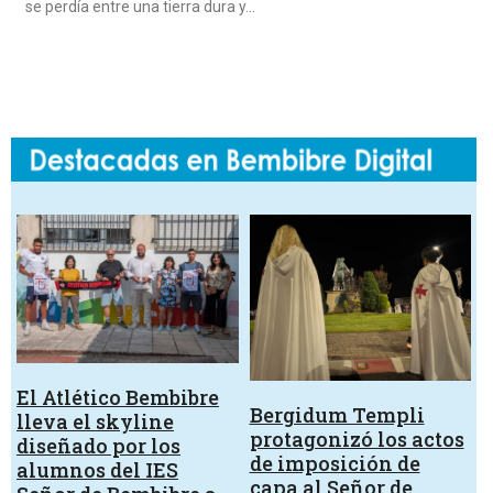
se perdía entre una tierra dura y…
El Atlético Bembibre
Bergidum Templi
lleva el skyline
protagonizó los actos
diseñado por los
de imposición de
alumnos del IES
capa al Señor de