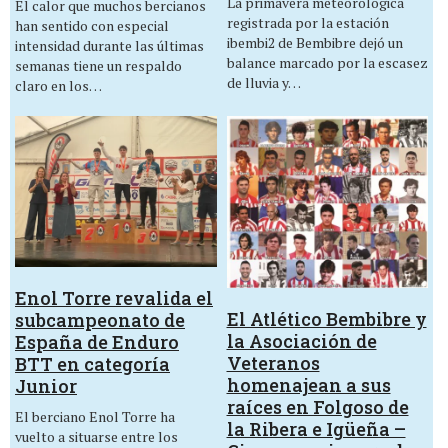
La primavera meteorológica
El calor que muchos bercianos
registrada por la estación
han sentido con especial
ibembi2 de Bembibre dejó un
intensidad durante las últimas
balance marcado por la escasez
semanas tiene un respaldo
de lluvia y…
claro en los…
Enol Torre revalida el
El Atlético Bembibre y
subcampeonato de
la Asociación de
España de Enduro
Veteranos
BTT en categoría
homenajean a sus
Junior
raíces en Folgoso de
El berciano Enol Torre ha
la Ribera e Igüeña –
vuelto a situarse entre los