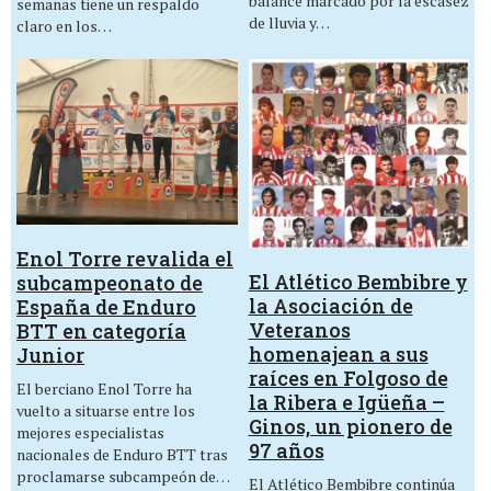
balance marcado por la escasez
semanas tiene un respaldo
de lluvia y…
claro en los…
Enol Torre revalida el
El Atlético Bembibre y
subcampeonato de
la Asociación de
España de Enduro
Veteranos
BTT en categoría
homenajean a sus
Junior
raíces en Folgoso de
El berciano Enol Torre ha
la Ribera e Igüeña –
vuelto a situarse entre los
Ginos, un pionero de
mejores especialistas
97 años
nacionales de Enduro BTT tras
proclamarse subcampeón de…
El Atlético Bembibre continúa