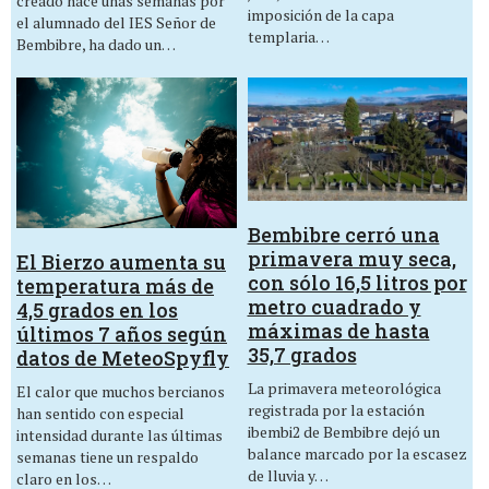
creado hace unas semanas por
imposición de la capa
el alumnado del IES Señor de
templaria…
Bembibre, ha dado un…
Bembibre cerró una
primavera muy seca,
El Bierzo aumenta su
con sólo 16,5 litros por
temperatura más de
metro cuadrado y
4,5 grados en los
máximas de hasta
últimos 7 años según
35,7 grados
datos de MeteoSpyfly
La primavera meteorológica
El calor que muchos bercianos
registrada por la estación
han sentido con especial
ibembi2 de Bembibre dejó un
intensidad durante las últimas
balance marcado por la escasez
semanas tiene un respaldo
de lluvia y…
claro en los…