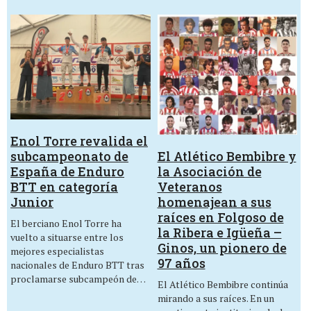
Enol Torre revalida el
El Atlético Bembibre y
subcampeonato de
la Asociación de
España de Enduro
Veteranos
BTT en categoría
homenajean a sus
Junior
raíces en Folgoso de
El berciano Enol Torre ha
la Ribera e Igüeña –
vuelto a situarse entre los
Ginos, un pionero de
mejores especialistas
97 años
nacionales de Enduro BTT tras
proclamarse subcampeón de…
El Atlético Bembibre continúa
mirando a sus raíces. En un