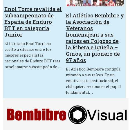
Enol Torre revalida el
El Atlético Bembibre y
subcampeonato de
la Asociación de
España de Enduro
Veteranos
BTT en categoría
homenajean a sus
Junior
raíces en Folgoso de
El berciano Enol Torre ha
la Ribera e Igüeña –
vuelto a situarse entre los
Ginos, un pionero de
mejores especialistas
97 años
nacionales de Enduro BTT tras
proclamarse subcampeón de…
El Atlético Bembibre continúa
mirando a sus raíces. En un
emotivo acto institucional, el
club quiere reconocer el papel
fundamental…