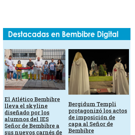
El Atlético Bembibre
Bergidum Templi
lleva el skyline
protagonizó los actos
diseñado por los
de imposición de
alumnos del IES
capa al Señor de
Señor de Bembibre a
Bembibre
sus nuevos carnés de