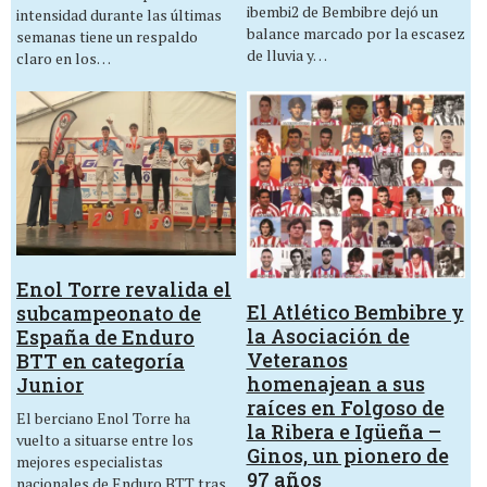
ibembi2 de Bembibre dejó un
intensidad durante las últimas
balance marcado por la escasez
semanas tiene un respaldo
de lluvia y…
claro en los…
Enol Torre revalida el
El Atlético Bembibre y
subcampeonato de
la Asociación de
España de Enduro
Veteranos
BTT en categoría
homenajean a sus
Junior
raíces en Folgoso de
El berciano Enol Torre ha
la Ribera e Igüeña –
vuelto a situarse entre los
Ginos, un pionero de
mejores especialistas
97 años
nacionales de Enduro BTT tras