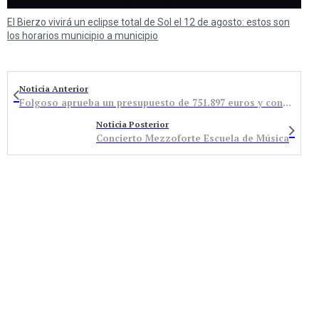
El Bierzo vivirá un eclipse total de Sol el 12 de agosto: estos son
los horarios municipio a municipio
Noticia Anterior
Folgoso aprueba un presupuesto de 751.897 euros y confirma que no incrementará los impuestos municipales
Noticia Posterior
Concierto Mezzoforte Escuela de Música