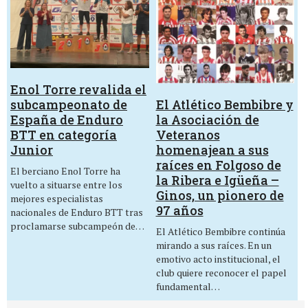
Enol Torre revalida el
El Atlético Bembibre y
subcampeonato de
la Asociación de
España de Enduro
Veteranos
BTT en categoría
homenajean a sus
Junior
raíces en Folgoso de
El berciano Enol Torre ha
la Ribera e Igüeña –
vuelto a situarse entre los
Ginos, un pionero de
mejores especialistas
97 años
nacionales de Enduro BTT tras
proclamarse subcampeón de…
El Atlético Bembibre continúa
mirando a sus raíces. En un
emotivo acto institucional, el
club quiere reconocer el papel
fundamental…