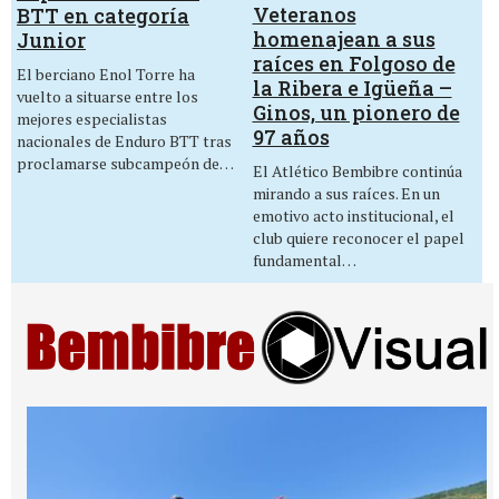
Veteranos
BTT en categoría
homenajean a sus
Junior
raíces en Folgoso de
El berciano Enol Torre ha
la Ribera e Igüeña –
vuelto a situarse entre los
Ginos, un pionero de
mejores especialistas
97 años
nacionales de Enduro BTT tras
proclamarse subcampeón de…
El Atlético Bembibre continúa
mirando a sus raíces. En un
emotivo acto institucional, el
club quiere reconocer el papel
fundamental…