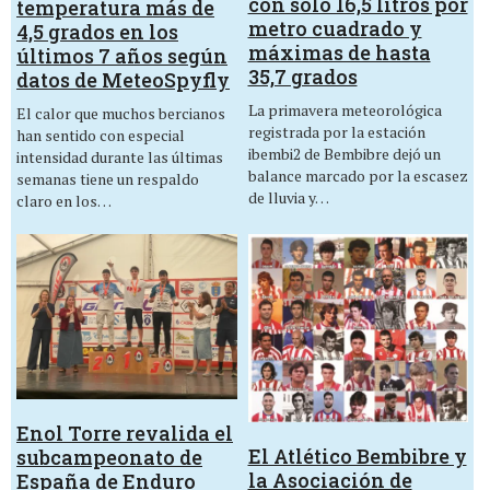
con sólo 16,5 litros por
temperatura más de
metro cuadrado y
4,5 grados en los
máximas de hasta
últimos 7 años según
35,7 grados
datos de MeteoSpyfly
La primavera meteorológica
El calor que muchos bercianos
registrada por la estación
han sentido con especial
ibembi2 de Bembibre dejó un
intensidad durante las últimas
balance marcado por la escasez
semanas tiene un respaldo
de lluvia y…
claro en los…
Enol Torre revalida el
El Atlético Bembibre y
subcampeonato de
la Asociación de
España de Enduro