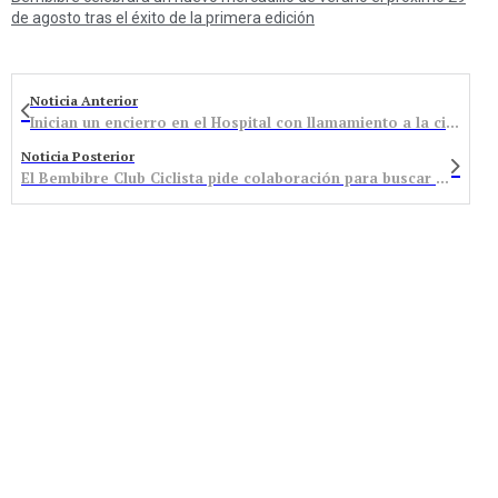
de agosto tras el éxito de la primera edición
Noticia Anterior
Inician un encierro en el Hospital con llamamiento a la ciudadanía para que se sume a la protesta
Noticia Posterior
El Bembibre Club Ciclista pide colaboración para buscar una bicicleta que se cayó del coche en la autovía al regresar de la Vuelta a Valladolid