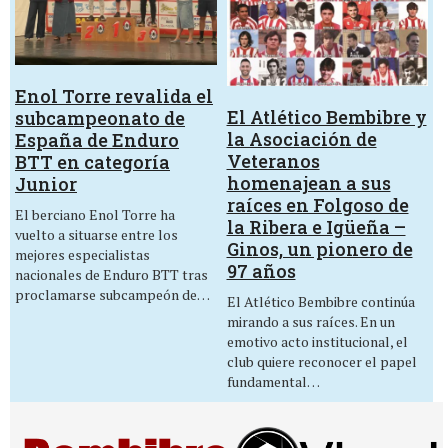
Enol Torre revalida el
El Atlético Bembibre y
subcampeonato de
la Asociación de
España de Enduro
Veteranos
BTT en categoría
homenajean a sus
Junior
raíces en Folgoso de
El berciano Enol Torre ha
la Ribera e Igüeña –
vuelto a situarse entre los
Ginos, un pionero de
mejores especialistas
97 años
nacionales de Enduro BTT tras
proclamarse subcampeón de…
El Atlético Bembibre continúa
mirando a sus raíces. En un
emotivo acto institucional, el
club quiere reconocer el papel
fundamental…