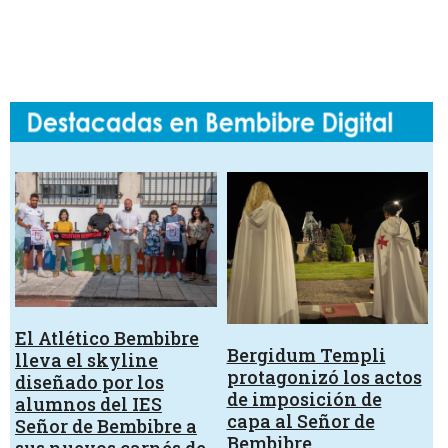
El Atlético Bembibre
Bergidum Templi
lleva el skyline
protagonizó los actos
diseñado por los
de imposición de
alumnos del IES
capa al Señor de
Señor de Bembibre a
Bembibre
sus nuevos carnés de