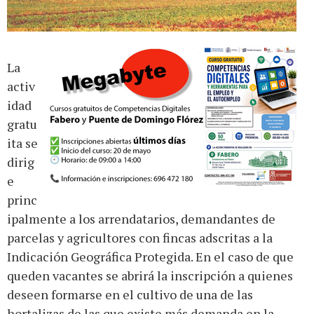
La
activ
idad
gratu
ita se
dirig
e
princ
ipalmente a los arrendatarios, demandantes de
parcelas y agricultores con fincas adscritas a la
Indicación Geográfica Protegida. En el caso de que
queden vacantes se abrirá la inscripción a quienes
deseen formarse en el cultivo de una de las
hortalizas de las que existe más demanda en la