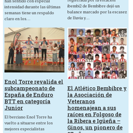
han sentido con especial
ibembi2 de Bembibre dejó un
intensidad durante las últimas
balance marcado por la escasez
semanas tiene un respaldo
de lluvia y…
claro en los…
Enol Torre revalida el
El Atlético Bembibre y
subcampeonato de
la Asociación de
España de Enduro
Veteranos
BTT en categoría
homenajean a sus
Junior
raíces en Folgoso de
El berciano Enol Torre ha
la Ribera e Igüeña –
vuelto a situarse entre los
Ginos, un pionero de
mejores especialistas