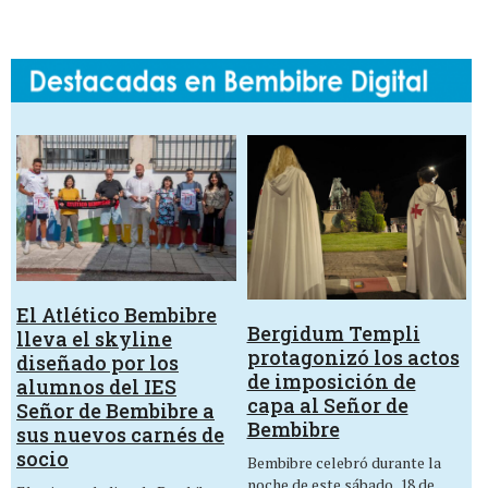
El Atlético Bembibre
Bergidum Templi
lleva el skyline
protagonizó los actos
diseñado por los
de imposición de
alumnos del IES
capa al Señor de
Señor de Bembibre a
Bembibre
sus nuevos carnés de
socio
Bembibre celebró durante la
noche de este sábado, 18 de