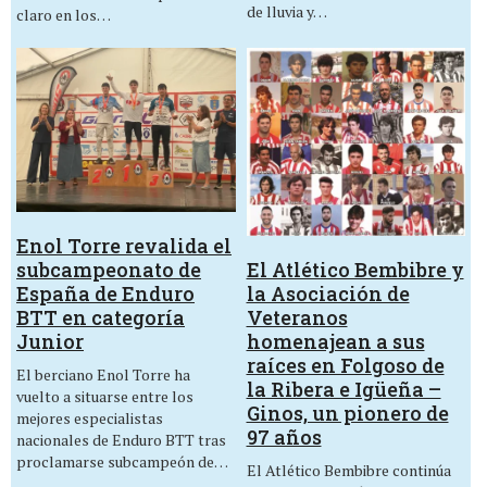
de lluvia y…
claro en los…
Enol Torre revalida el
El Atlético Bembibre y
subcampeonato de
la Asociación de
España de Enduro
Veteranos
BTT en categoría
homenajean a sus
Junior
raíces en Folgoso de
El berciano Enol Torre ha
la Ribera e Igüeña –
vuelto a situarse entre los
Ginos, un pionero de
mejores especialistas
97 años
nacionales de Enduro BTT tras
proclamarse subcampeón de…
El Atlético Bembibre continúa