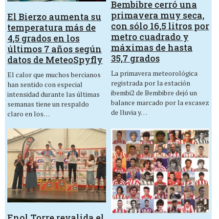
Bembibre cerró una
primavera muy seca,
El Bierzo aumenta su
con sólo 16,5 litros por
temperatura más de
metro cuadrado y
4,5 grados en los
máximas de hasta
últimos 7 años según
35,7 grados
datos de MeteoSpyfly
La primavera meteorológica
El calor que muchos bercianos
registrada por la estación
han sentido con especial
ibembi2 de Bembibre dejó un
intensidad durante las últimas
balance marcado por la escasez
semanas tiene un respaldo
de lluvia y…
claro en los…
Enol Torre revalida el