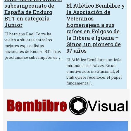
El Atlético Bembibre y
subcampeonato de
la Asociación de
España de Enduro
Veteranos
BTT en categoría
homenajean a sus
Junior
raíces en Folgoso de
El berciano Enol Torre ha
la Ribera e Igüeña –
vuelto a situarse entre los
Ginos, un pionero de
mejores especialistas
97 años
nacionales de Enduro BTT tras
proclamarse subcampeón de…
El Atlético Bembibre continúa
mirando a sus raíces. En un
emotivo acto institucional, el
club quiere reconocer el papel
fundamental…