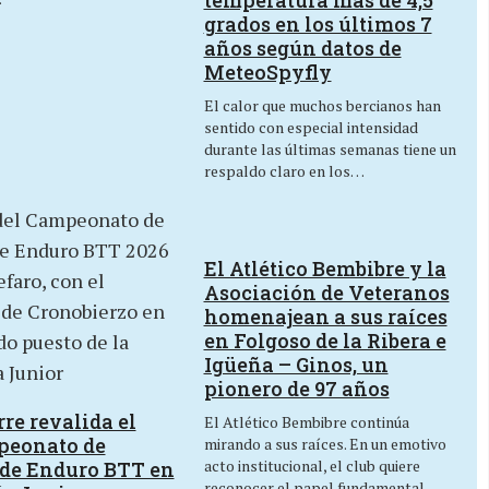
temperatura más de 4,5
grados en los últimos 7
años según datos de
MeteoSpyfly
El calor que muchos bercianos han
sentido con especial intensidad
durante las últimas semanas tiene un
respaldo claro en los…
El Atlético Bembibre y la
Asociación de Veteranos
homenajean a sus raíces
en Folgoso de la Ribera e
Igüeña – Ginos, un
pionero de 97 años
re revalida el
El Atlético Bembibre continúa
peonato de
mirando a sus raíces. En un emotivo
acto institucional, el club quiere
de Enduro BTT en
reconocer el papel fundamental…