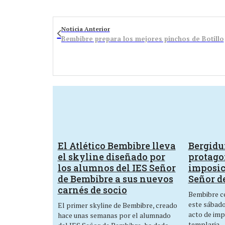
Noticia Anterior
Bembibre prepara los mejores pinchos de Botillo
El Atlético Bembibre lleva
Bergid
el skyline diseñado por
protagon
los alumnos del IES Señor
imposic
de Bembibre a sus nuevos
Señor d
carnés de socio
Bembibre ce
este sábado,
El primer skyline de Bembibre, creado
acto de imp
hace unas semanas por el alumnado
templaria