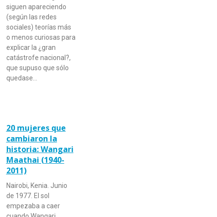
siguen apareciendo
(según las redes
sociales) teorías más
o menos curiosas para
explicar la ¿gran
catástrofe nacional?,
que supuso que sólo
quedase…
20 mujeres que
cambiaron la
historia: Wangari
Maathai (1940-
2011)
Nairobi, Kenia. Junio
de 1977. El sol
empezaba a caer
cuando Wangari