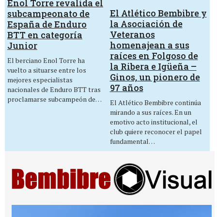
Enol Torre revalida el
El Atlético Bembibre y
subcampeonato de
la Asociación de
España de Enduro
Veteranos
BTT en categoría
homenajean a sus
Junior
raíces en Folgoso de
El berciano Enol Torre ha
la Ribera e Igüeña –
vuelto a situarse entre los
Ginos, un pionero de
mejores especialistas
97 años
nacionales de Enduro BTT tras
proclamarse subcampeón de…
El Atlético Bembibre continúa
mirando a sus raíces. En un
emotivo acto institucional, el
club quiere reconocer el papel
fundamental…