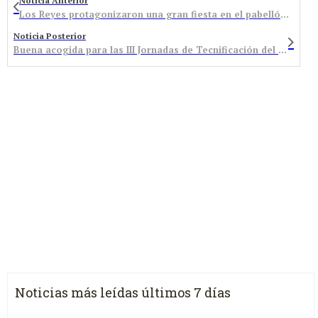
Noticia Anterior
Los Reyes protagonizaron una gran fiesta en el pabellón que llegó sin cabalgata por la lluvia
Noticia Posterior
Buena acogida para las III Jornadas de Tecnificación del Club Baloncesto Bembibre
Noticias más leídas últimos 7 días