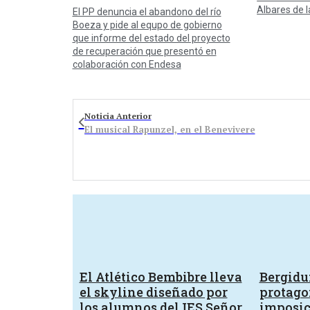
Albares de l
El PP denuncia el abandono del río
Boeza y pide al equpo de gobierno
que informe del estado del proyecto
de recuperación que presentó en
colaboración con Endesa
Noticia Anterior
El musical Rapunzel, en el Benevivere
El Atlético Bembibre lleva
Bergid
el skyline diseñado por
protagon
los alumnos del IES Señor
imposic