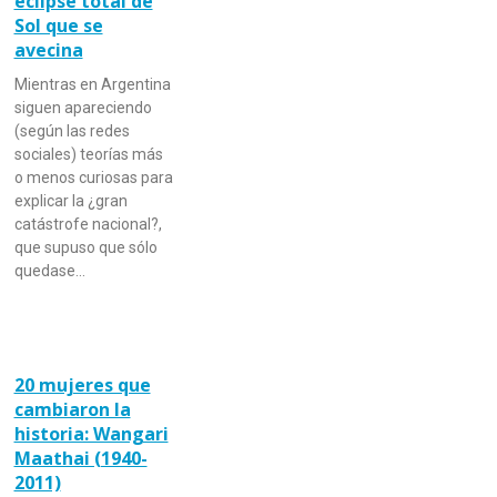
eclipse total de
Sol que se
avecina
Mientras en Argentina
siguen apareciendo
(según las redes
sociales) teorías más
o menos curiosas para
explicar la ¿gran
catástrofe nacional?,
que supuso que sólo
quedase…
20 mujeres que
cambiaron la
historia: Wangari
Maathai (1940-
2011)