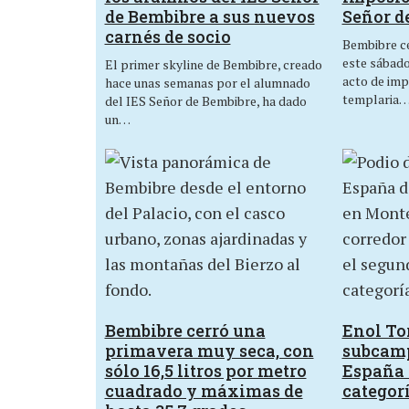
de Bembibre a sus nuevos
Señor d
carnés de socio
Bembibre ce
este sábado,
El primer skyline de Bembibre, creado
acto de imp
hace unas semanas por el alumnado
templaria
del IES Señor de Bembibre, ha dado
un…
Bembibre cerró una
Enol Tor
primavera muy seca, con
subcam
sólo 16,5 litros por metro
España 
cuadrado y máximas de
categor