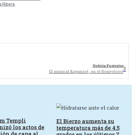
a Ribera
Noticia Posterior
El musical Rapunzel, en el Benevivere
um Templi
El Bierzo aumenta su
izó los actos de
temperatura más de 4,5
ión de capa al
grados en los últimos 7