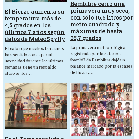
Bembibre cerró una
primavera muy seca,
El Bierzo aumenta su
con sólo 16,5 litros por
temperatura más de
metro cuadrado y
4,5 grados en los
máximas de hasta
últimos 7 años según
35,7 grados
datos de MeteoSpyfly
La primavera meteorológica
El calor que muchos bercianos
registrada por la estación
han sentido con especial
ibembi2 de Bembibre dejó un
intensidad durante las últimas
balance marcado por la escasez
semanas tiene un respaldo
de lluvia y…
claro en los…
Enol Torre revalida el