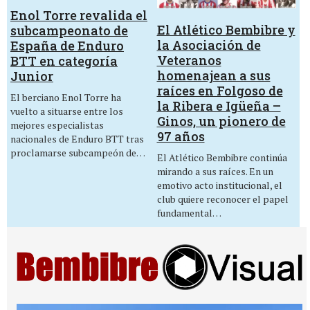
Enol Torre revalida el
El Atlético Bembibre y
subcampeonato de
la Asociación de
España de Enduro
Veteranos
BTT en categoría
homenajean a sus
Junior
raíces en Folgoso de
El berciano Enol Torre ha
la Ribera e Igüeña –
vuelto a situarse entre los
Ginos, un pionero de
mejores especialistas
97 años
nacionales de Enduro BTT tras
proclamarse subcampeón de…
El Atlético Bembibre continúa
mirando a sus raíces. En un
emotivo acto institucional, el
club quiere reconocer el papel
fundamental…