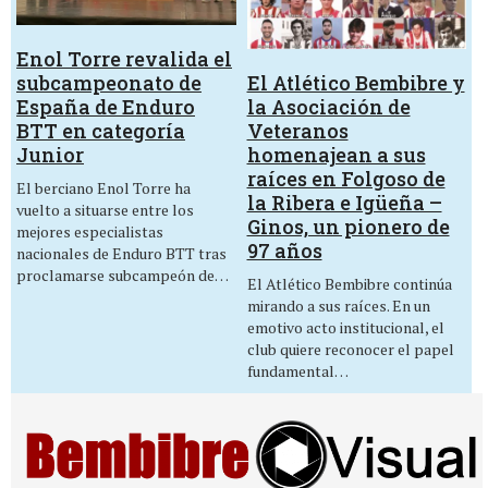
Enol Torre revalida el
El Atlético Bembibre y
subcampeonato de
la Asociación de
España de Enduro
Veteranos
BTT en categoría
homenajean a sus
Junior
raíces en Folgoso de
El berciano Enol Torre ha
la Ribera e Igüeña –
vuelto a situarse entre los
Ginos, un pionero de
mejores especialistas
97 años
nacionales de Enduro BTT tras
proclamarse subcampeón de…
El Atlético Bembibre continúa
mirando a sus raíces. En un
emotivo acto institucional, el
club quiere reconocer el papel
fundamental…