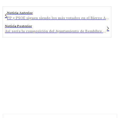
Noticia Anterior
PP y PSOE siguen siendo los más votados en el Bierzo Alto con menos votos y un bipartidismo roto
Noticia Posterior
Así sería la composición del Ayuntamiento de Bembibre si estos datos fueran extrapolables