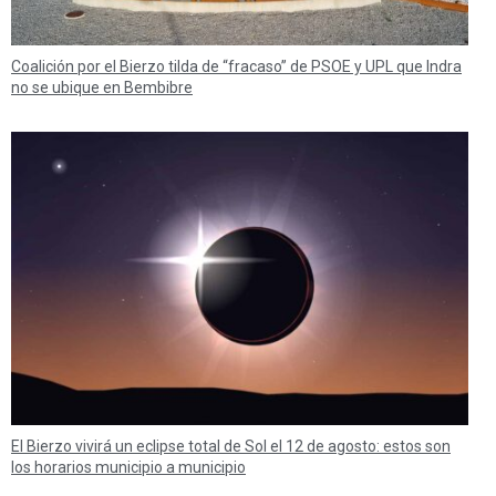
Coalición por el Bierzo tilda de “fracaso” de PSOE y UPL que Indra
no se ubique en Bembibre
El Bierzo vivirá un eclipse total de Sol el 12 de agosto: estos son
los horarios municipio a municipio