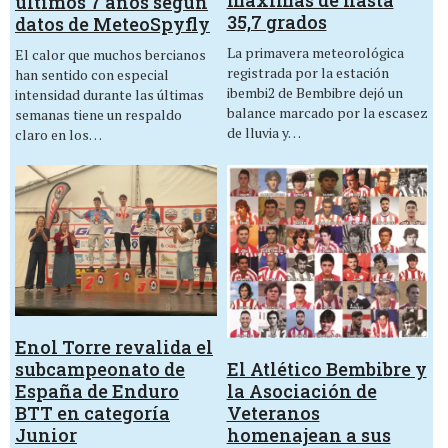
últimos 7 años según
35,7 grados
datos de MeteoSpyfly
La primavera meteorológica
El calor que muchos bercianos
registrada por la estación
han sentido con especial
ibembi2 de Bembibre dejó un
intensidad durante las últimas
balance marcado por la escasez
semanas tiene un respaldo
de lluvia y…
claro en los…
Enol Torre revalida el
El Atlético Bembibre y
subcampeonato de
la Asociación de
España de Enduro
Veteranos
BTT en categoría
homenajean a sus
Junior