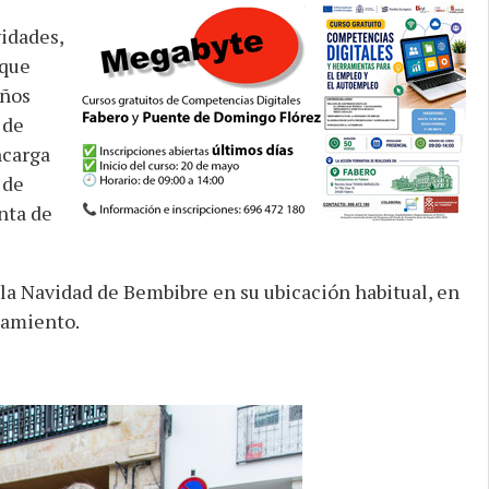
idades,
 que
eños
 de
ncarga
 de
nta de
a Navidad de Bembibre en su ubicación habitual, en
ntamiento.