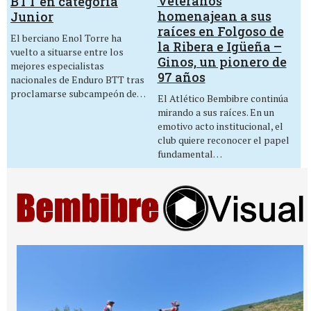
Veteranos
BTT en categoría
homenajean a sus
Junior
raíces en Folgoso de
El berciano Enol Torre ha
la Ribera e Igüeña –
vuelto a situarse entre los
Ginos, un pionero de
mejores especialistas
97 años
nacionales de Enduro BTT tras
proclamarse subcampeón de…
El Atlético Bembibre continúa
mirando a sus raíces. En un
emotivo acto institucional, el
club quiere reconocer el papel
fundamental…