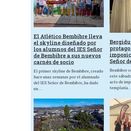
El Atlético Bembibre lleva
Bergid
el skyline diseñado por
protagon
los alumnos del IES Señor
imposic
de Bembibre a sus nuevos
Señor d
carnés de socio
Bembibre ce
El primer skyline de Bembibre, creado
este sábado,
hace unas semanas por el alumnado
acto de imp
del IES Señor de Bembibre, ha dado
templaria
un…