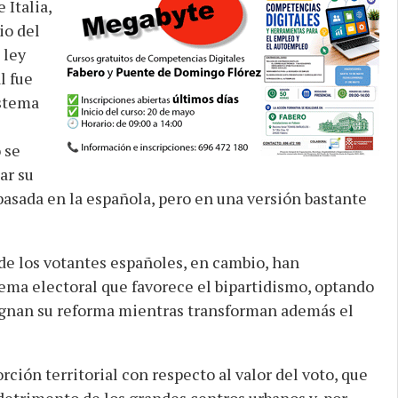
 Italia,
io del
 ley
l fue
istema
 se
ar su
basada en la española, pero en una versión bastante
de los votantes españoles, en cambio, han
ema electoral que favorece el bipartidismo, optando
ugnan su reforma mientras transforman además el
rción territorial con respecto al valor del voto, que
detrimento de los grandes centros urbanos y, por