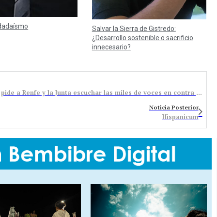
 dadaísmo
Salvar la Sierra de Gistredo:
¿Desarrollo sostenible o sacrificio
innecesario?
El grupo de municipios en defensa del ferrocarril pide a Renfe y la Junta escuchar las miles de voces en contra de los recortes
Noticia Posterior
Hispanicum