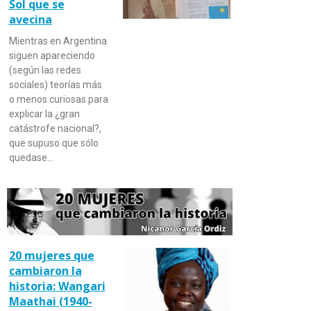
Sol que se
avecina
Mientras en Argentina
siguen apareciendo
(según las redes
sociales) teorías más
o menos curiosas para
explicar la ¿gran
catástrofe nacional?,
que supuso que sólo
quedase…
20 mujeres que
cambiaron la
historia: Wangari
Maathai (1940-