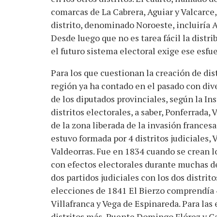
comarcas de La Cabrera, Aguiar y Valcarce,
distrito, denominado Noroeste, incluiría A
Desde luego que no es tarea fácil la distri
el futuro sistema electoral exige ese esfue
Para los que cuestionan la creación de dis
región ya ha contado en el pasado con dive
de los diputados provinciales, según la In
distritos electorales, a saber, Ponferrada,
de la zona liberada de la invasión francesa
estuvo formada por 4 distritos judiciales, 
Valdeorras. Fue en 1834 cuando se crean lo
con efectos electorales durante muchas dé
dos partidos judiciales con los dos distrit
elecciones de 1841 El Bierzo comprendía 4
Villafranca y Vega de Espinareda. Para la
distritos más, Puente Domingo Flórez y Cac