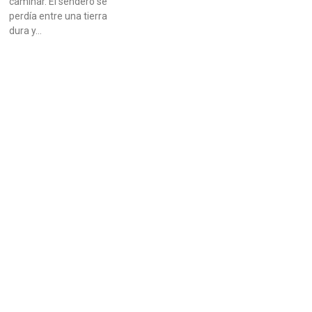
caminar. El sendero se
perdía entre una tierra
dura y…