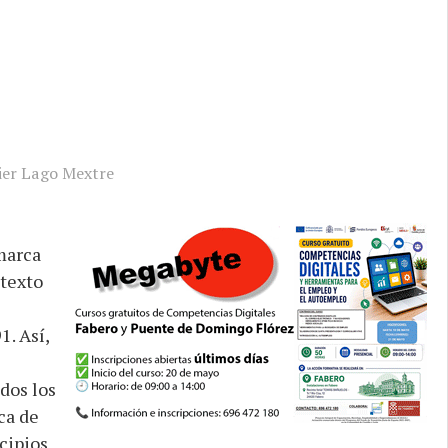
ier Lago Mextre
marca
 texto
1. Así,
dos los
ca de
cipios