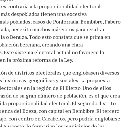
es contraria a la proporcionalidad electoral.
 más despoblados tienen una excesiva
más poblados, casos de Ponferrada, Bembibre, Fabero
rada, necesita muchos más votos para resultar
ia o Benuza. Todo esto constata que se prima en
población berciana, creando una clara
 Este sistema electoral actual no favorece la
en la próxima reforma de la Ley.
ción de distritos electorales que englobasen diversos
 históricas, geográficas y sociales. La propuesta
electorales en la región de El Bierzo. Uno de ellos
razón de su gran número de población, es el que crea
bida proporcionalidad electoral. El segundo distrito
uenca del Boeza, con capital en Bembibre. El tercero
jo, con centro en Cacabelos, pero podría englobarse
del Suroeste, lo formarían los municipios de las