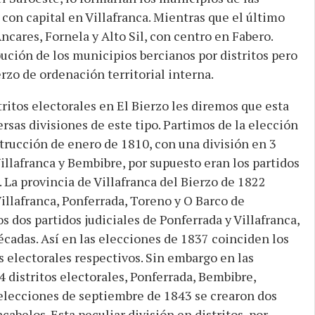
 con capital en Villafranca. Mientras que el último
ncares, Fornela y Alto Sil, con centro en Fabero.
bución de los municipios bercianos por distritos pero
rzo de ordenación territorial interna.
tritos electorales en El Bierzo les diremos que esta
rsas divisiones de este tipo. Partimos de la elección
strucción de enero de 1810, con una división en 3
 Villafranca y Bembibre, por supuesto eran los partidos
. La provincia de Villafranca del Bierzo de 1822
Villafranca, Ponferrada, Toreno y O Barco de
s dos partidos judiciales de Ponferrada y Villafranca,
cadas. Así en las elecciones de 1837 coinciden los
os electorales respectivos. Sin embargo en las
 distritos electorales, Ponferrada, Bembibre,
s elecciones de septiembre de 1843 se crearon dos
abelos. Esta peculiar división en distritos, por