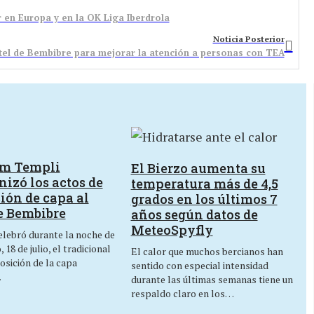
 en Europa y en la OK Liga Iberdrola
Noticia Posterior
rtel de Bembibre para mejorar la atención a personas con TEA
um Templi
El Bierzo aumenta su
izó los actos de
temperatura más de 4,5
ión de capa al
grados en los últimos 7
e Bembibre
años según datos de
MeteoSpyfly
lebró durante la noche de
 18 de julio, el tradicional
El calor que muchos bercianos han
osición de la capa
sentido con especial intensidad
…
durante las últimas semanas tiene un
respaldo claro en los…