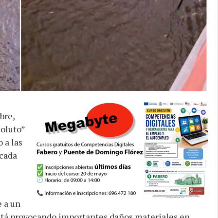
bre,
oluto”
 a las
 cada
 a un
está provocando importantes daños materiales en