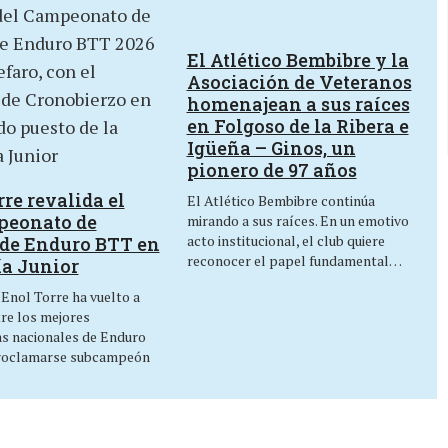
El Atlético Bembibre y la
Asociación de Veteranos
homenajean a sus raíces
en Folgoso de la Ribera e
Igüeña – Ginos, un
pionero de 97 años
re revalida el
El Atlético Bembibre continúa
peonato de
mirando a sus raíces. En un emotivo
acto institucional, el club quiere
de Enduro BTT en
reconocer el papel fundamental…
ía Junior
 Enol Torre ha vuelto a
tre los mejores
as nacionales de Enduro
roclamarse subcampeón