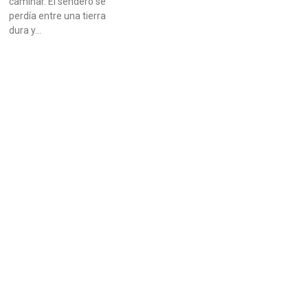
caminar. El sendero se
perdía entre una tierra
dura y…