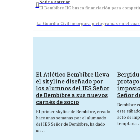
Noticia Anterior
El Bembibre HC busca financiación para competir
La Guardia Civil incorpora pictogramas en el cua
El Atlético Bembibre lleva
Bergid
el skyline diseñado por
protagon
los alumnos del IES Señor
imposic
de Bembibre a sus nuevos
Señor d
carnés de socio
Bembibre ce
este sábado,
El primer skyline de Bembibre, creado
acto de imp
hace unas semanas por el alumnado
templaria
del IES Señor de Bembibre, ha dado
un…