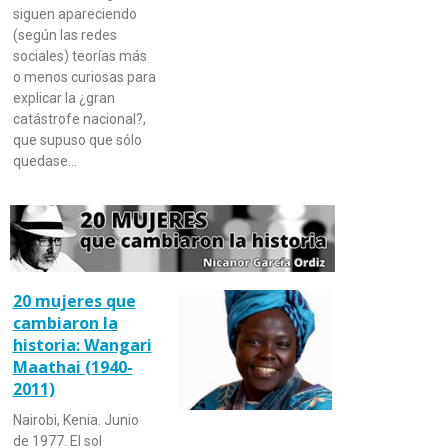
siguen apareciendo
(según las redes
sociales) teorías más
o menos curiosas para
explicar la ¿gran
catástrofe nacional?,
que supuso que sólo
quedase…
20 mujeres que
cambiaron la
historia: Wangari
Maathai (1940-
2011)
Nairobi, Kenia. Junio
de 1977. El sol