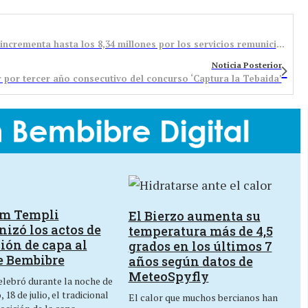
Bembibre aprueba el presupuesto de 2023 que se incrementa hasta los 8,34 millones por los servicios remunicipalizados
Noticia Posterior
por tercer año consecutivo del concurso ‘Captura la Tebaida’
um Templi
El Bierzo aumenta su
izó los actos de
temperatura más de 4,5
ión de capa al
grados en los últimos 7
e Bembibre
años según datos de
MeteoSpyfly
lebró durante la noche de
 18 de julio, el tradicional
El calor que muchos bercianos han