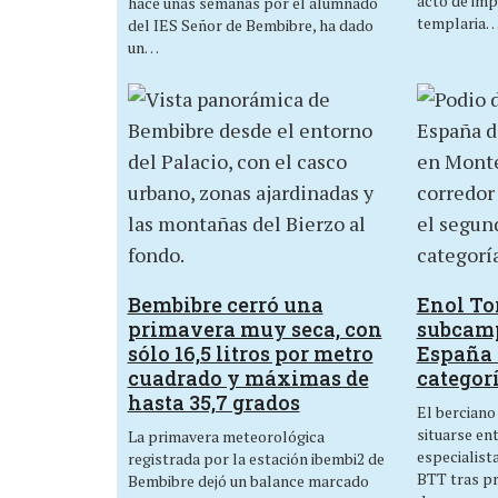
acto de imp
hace unas semanas por el alumnado
templaria
del IES Señor de Bembibre, ha dado
un…
Bembibre cerró una
Enol Tor
primavera muy seca, con
subcam
sólo 16,5 litros por metro
España 
cuadrado y máximas de
categor
hasta 35,7 grados
El berciano
situarse en
La primavera meteorológica
especialist
registrada por la estación ibembi2 de
BTT tras p
Bembibre dejó un balance marcado