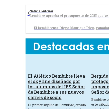
Noticia Anterior
El bembibrense Diego Manrique Díez, ganador 
El Atlético Bembibre lleva
Bergid
el skyline diseñado por
protagon
los alumnos del IES Señor
imposic
de Bembibre a sus nuevos
Señor d
carnés de socio
Bembibre ce
este sábado,
El primer skyline de Bembibre, creado