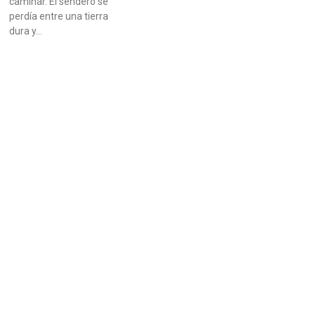
caminar. El sendero se
perdía entre una tierra
dura y…