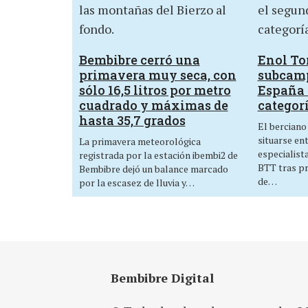
Bembibre cerró una
Enol Tor
primavera muy seca, con
subcam
sólo 16,5 litros por metro
España 
cuadrado y máximas de
categor
hasta 35,7 grados
El berciano
situarse en
La primavera meteorológica
especialist
registrada por la estación ibembi2 de
BTT tras p
Bembibre dejó un balance marcado
de…
por la escasez de lluvia y…
Bembibre Digital