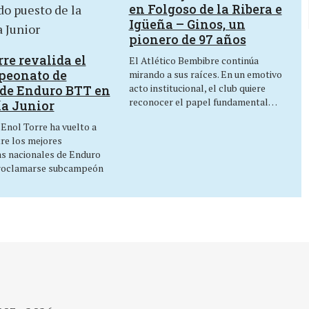
en Folgoso de la Ribera e
Igüeña – Ginos, un
pionero de 97 años
re revalida el
El Atlético Bembibre continúa
peonato de
mirando a sus raíces. En un emotivo
acto institucional, el club quiere
de Enduro BTT en
reconocer el papel fundamental…
ía Junior
 Enol Torre ha vuelto a
tre los mejores
as nacionales de Enduro
roclamarse subcampeón