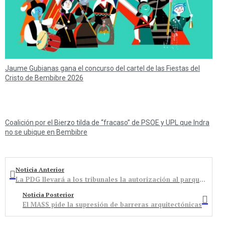
Jaume Gubianas gana el concurso del cartel de las Fiestas del
Cristo de Bembibre 2026
Coalición por el Bierzo tilda de “fracaso” de PSOE y UPL que Indra
no se ubique en Bembibre
Noticia Anterior
La PDG llevará a los tribunales la autorización al parque eólico Quintana
Noticia Posterior
El MASS pide la supresión de barreras arquitectónicas