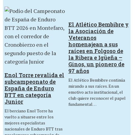
El Atlético Bembibre y
la Asociación de
Veteranos
homenajean a sus
raíces en Folgoso de
la Ribera e Igüeña –
Ginos, un pionero de
97 años
Enol Torre revalida el
El Atlético Bembibre continúa
subcampeonato de
mirando a sus raíces. En un
España de Enduro
emotivo acto institucional, el
BTT en categoría
club quiere reconocer el papel
Junior
fundamental…
El berciano Enol Torre ha
vuelto a situarse entre los
mejores especialistas
nacionales de Enduro BTT tras
proclamarse subcampeón de…