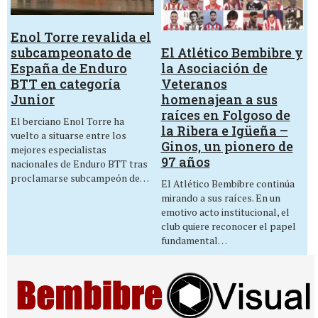
Enol Torre revalida el
El Atlético Bembibre y
subcampeonato de
la Asociación de
España de Enduro
Veteranos
BTT en categoría
homenajean a sus
Junior
raíces en Folgoso de
El berciano Enol Torre ha
la Ribera e Igüeña –
vuelto a situarse entre los
Ginos, un pionero de
mejores especialistas
97 años
nacionales de Enduro BTT tras
proclamarse subcampeón de…
El Atlético Bembibre continúa
mirando a sus raíces. En un
emotivo acto institucional, el
club quiere reconocer el papel
fundamental…