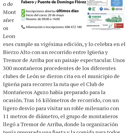
o de
Mont
añer
os
Leon
eses cumple su vigésima edición, y lo celebra en el
Bierzo Alto con un recorrido entre Igüeña y
Tremor de Arriba por un paisaje espectacular. Unos
300 montañeros procedentes de los diferentes
clubes de León se dieron cita en el municipio de
Igüeña para recorrer la ruta que el Club de
Montañeros Aguzo había preparado para la
ocasión. Tras 16 kilómetros de recorrido, con un
ligero desvío para visitar un roble milenario con
11 metros de diámetro, el grupo de montañeros
llegó a Tremor de Arriba, donde la organización
tenía preparada una fiesta y la comida para todos