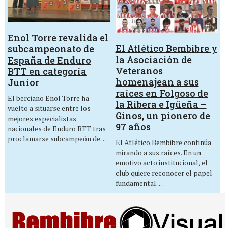
Enol Torre revalida el
El Atlético Bembibre y
subcampeonato de
la Asociación de
España de Enduro
Veteranos
BTT en categoría
homenajean a sus
Junior
raíces en Folgoso de
El berciano Enol Torre ha
la Ribera e Igüeña –
vuelto a situarse entre los
Ginos, un pionero de
mejores especialistas
97 años
nacionales de Enduro BTT tras
proclamarse subcampeón de…
El Atlético Bembibre continúa
mirando a sus raíces. En un
emotivo acto institucional, el
club quiere reconocer el papel
fundamental…