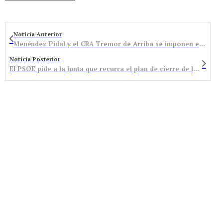
Noticia Anterior
Menéndez Pidal y el CRA Tremor de Arriba se imponen en el Torneo Intercentros
Noticia Posterior
El PSOE pide a la Junta que recurra el plan de cierre de la minería que el Gobierno ha pactado con Europa