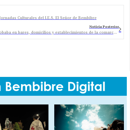
Jornadas Culturales del I.E.S. El Señor de Bembibre
Noticia Posterior
La Policía desarticula una banda reincidente que robaba en bares, domicilios y establecimientos de la comarca berciana