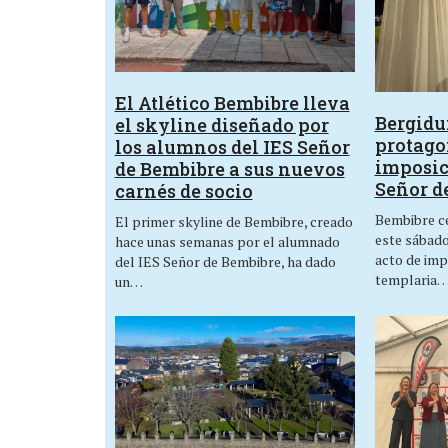
El Atlético Bembibre lleva
Bergid
el skyline diseñado por
protagon
los alumnos del IES Señor
imposic
de Bembibre a sus nuevos
Señor d
carnés de socio
Bembibre ce
El primer skyline de Bembibre, creado
este sábado,
hace unas semanas por el alumnado
acto de imp
del IES Señor de Bembibre, ha dado
templaria
un…