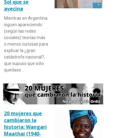
Sol que se
avecina
Mientras en Argentina
siguen apareciendo
(según las redes
sociales) teorías más
o menos curiosas para
explicar la ¿gran
catástrofe nacional?,
que supuso que sólo
quedase…
20 mujeres que
cambiaron la
historia: Wangari
Maathai (1940-