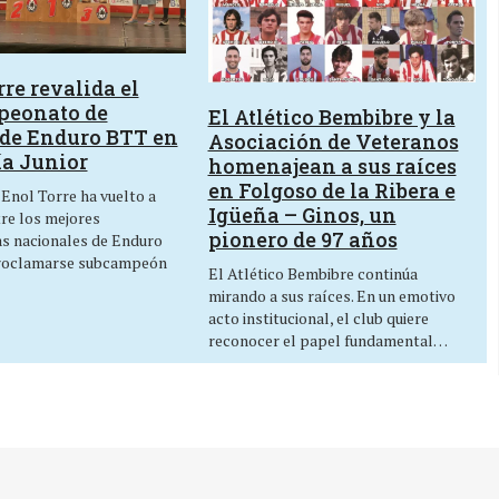
re revalida el
peonato de
El Atlético Bembibre y la
de Enduro BTT en
Asociación de Veteranos
ía Junior
homenajean a sus raíces
en Folgoso de la Ribera e
 Enol Torre ha vuelto a
Igüeña – Ginos, un
tre los mejores
pionero de 97 años
as nacionales de Enduro
roclamarse subcampeón
El Atlético Bembibre continúa
mirando a sus raíces. En un emotivo
acto institucional, el club quiere
reconocer el papel fundamental…