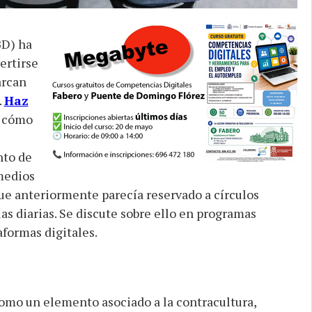
BD) ha
ertirse
arcan
.
Haz
n cómo
nto de
medios
ue anteriormente parecía reservado a círculos
las diarias. Se discute sobre ello en programas
aformas digitales.
omo un elemento asociado a la contracultura,