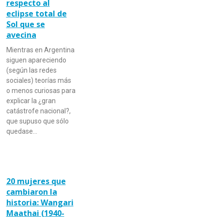
respecto al
eclipse total de
Sol que se
avecina
Mientras en Argentina
siguen apareciendo
(según las redes
sociales) teorías más
o menos curiosas para
explicar la ¿gran
catástrofe nacional?,
que supuso que sólo
quedase…
20 mujeres que
cambiaron la
historia: Wangari
Maathai (1940-