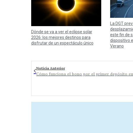
La DGT prev
desplazamie
Dónde se va a ver el eclipse solar
este fin de
2026: los mejores destinos para
dispositivo 
disfrutar de un espectáculo único
Verano
Noticia Anterior
Cómo funciona el bono por el primer depósito en