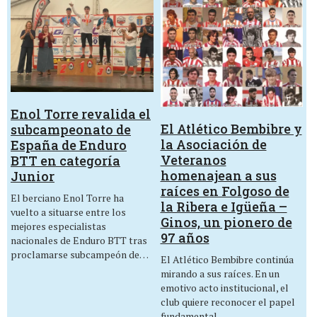
Enol Torre revalida el
El Atlético Bembibre y
subcampeonato de
la Asociación de
España de Enduro
Veteranos
BTT en categoría
homenajean a sus
Junior
raíces en Folgoso de
El berciano Enol Torre ha
la Ribera e Igüeña –
vuelto a situarse entre los
Ginos, un pionero de
mejores especialistas
97 años
nacionales de Enduro BTT tras
proclamarse subcampeón de…
El Atlético Bembibre continúa
mirando a sus raíces. En un
emotivo acto institucional, el
club quiere reconocer el papel
fundamental…