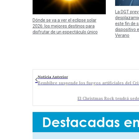
La DGT prev
desplazamie
Dónde se va a ver el eclipse solar
este fin de
2026: los mejores destinos para
dispositivo 
disfrutar de un espectáculo único
Verano
Noticia Anterior
Bembibre suspende los fuegos artificiales del Cri
El Christmas Rock tendrá sed