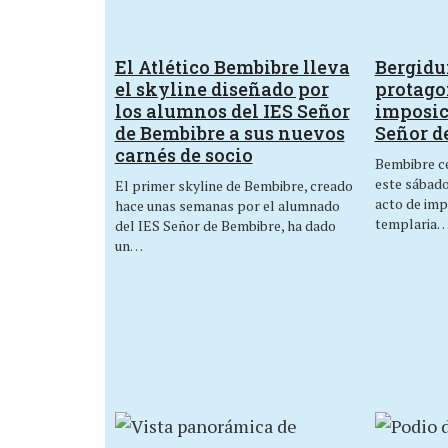
El Atlético Bembibre lleva
Bergid
el skyline diseñado por
protagon
los alumnos del IES Señor
imposic
de Bembibre a sus nuevos
Señor d
carnés de socio
Bembibre ce
este sábado,
El primer skyline de Bembibre, creado
acto de imp
hace unas semanas por el alumnado
templaria
del IES Señor de Bembibre, ha dado
un…