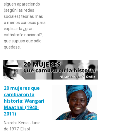
siguen apareciendo
(según las redes
sociales) teorías más
o menos curiosas para
explicar la ¿gran
catástrofe nacional?,
que supuso que sólo
quedase…
20 mujeres que
cambiaron la
historia: Wangari
Maathai (1940-
2011)
Nairobi, Kenia. Junio
de 1977. El sol