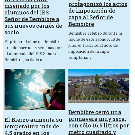
protagonizó los actos
diseñado por los
de imposición de
alumnos del IES
capa al Señor de
Señor de Bembibre a
Bembibre
sus nuevos carnés de
socio
Bembibre celebró durante la
noche de este sábado, 18 de
El primer skyline de Bembibre,
julio, el tradicional acto de
creado hace unas semanas por
imposición de la capa
el alumnado del IES Señor de
templaria…
Bembibre, ha dado un…
Bembibre cerró una
primavera muy seca,
El Bierzo aumenta su
con sólo 16,5 litros por
temperatura más de
metro cuadrado y
4,5 grados en los