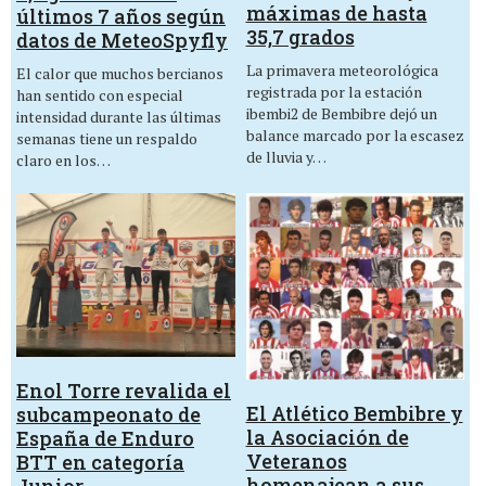
máximas de hasta
últimos 7 años según
35,7 grados
datos de MeteoSpyfly
La primavera meteorológica
El calor que muchos bercianos
registrada por la estación
han sentido con especial
ibembi2 de Bembibre dejó un
intensidad durante las últimas
balance marcado por la escasez
semanas tiene un respaldo
de lluvia y…
claro en los…
Enol Torre revalida el
El Atlético Bembibre y
subcampeonato de
la Asociación de
España de Enduro
Veteranos
BTT en categoría
homenajean a sus
Junior