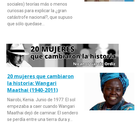
sociales) teorías más o menos
curiosas para explicar la ¿gran
catástrofe nacional?, que supuso
que sólo quedase…
20 mujeres que cambiaron
la historia: Wangari
Maathai (1940-2011)
Nairobi, Kenia. Junio de 1977. El sol
empezaba a caer cuando Wangari
Maathai dejó de caminar. El sendero
se perdía entre una tierra dura y…