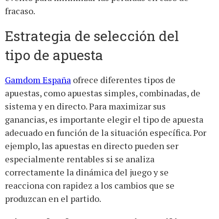
fracaso.
Estrategia de selección del
tipo de apuesta
Gamdom España
ofrece diferentes tipos de
apuestas, como apuestas simples, combinadas, de
sistema y en directo. Para maximizar sus
ganancias, es importante elegir el tipo de apuesta
adecuado en función de la situación específica. Por
ejemplo, las apuestas en directo pueden ser
especialmente rentables si se analiza
correctamente la dinámica del juego y se
reacciona con rapidez a los cambios que se
produzcan en el partido.