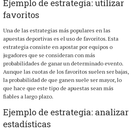
Ejemplo de estrategia: utilizar
favoritos
Una de las estrategias más populares en las
apuestas deportivas es el uso de favoritos. Esta
estrategia consiste en apostar por equipos o
jugadores que se consideran con más
probabilidades de ganar un determinado evento.
Aunque las cuotas de los favoritos suelen ser bajas,
la probabilidad de que ganen suele ser mayor, lo
que hace que este tipo de apuestas sean más
fiables a largo plazo.
Ejemplo de estrategia: analizar
estadísticas