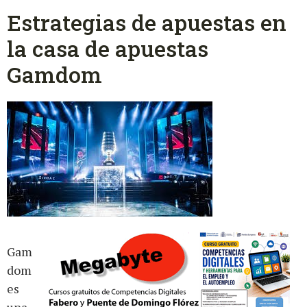
Estrategias de apuestas en
la casa de apuestas
Gamdom
Gam
dom
es