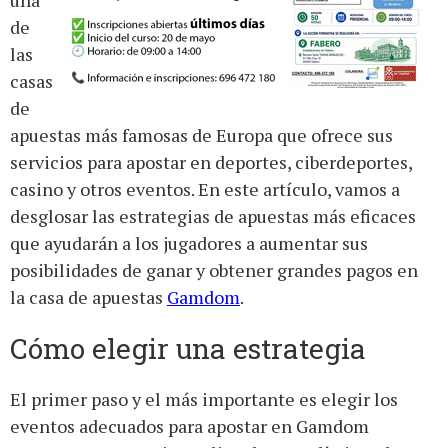
una
de
las
casas
de
apuestas más famosas de Europa que ofrece sus
servicios para apostar en deportes, ciberdeportes,
casino y otros eventos. En este artículo, vamos a
desglosar las estrategias de apuestas más eficaces
que ayudarán a los jugadores a aumentar sus
posibilidades de ganar y obtener grandes pagos en
la casa de apuestas
Gamdom
.
Cómo elegir una estrategia
El primer paso y el más importante es elegir los
eventos adecuados para apostar en Gamdom