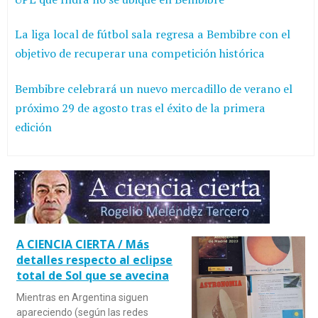
La liga local de fútbol sala regresa a Bembibre con el
objetivo de recuperar una competición histórica
Bembibre celebrará un nuevo mercadillo de verano el
próximo 29 de agosto tras el éxito de la primera
edición
A CIENCIA CIERTA / Más
detalles respecto al eclipse
total de Sol que se avecina
Mientras en Argentina siguen
apareciendo (según las redes