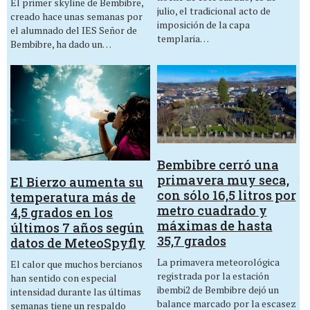
El primer skyline de Bembibre,
julio, el tradicional acto de
creado hace unas semanas por
imposición de la capa
el alumnado del IES Señor de
templaria…
Bembibre, ha dado un…
Bembibre cerró una
primavera muy seca,
El Bierzo aumenta su
con sólo 16,5 litros por
temperatura más de
metro cuadrado y
4,5 grados en los
máximas de hasta
últimos 7 años según
35,7 grados
datos de MeteoSpyfly
La primavera meteorológica
El calor que muchos bercianos
registrada por la estación
han sentido con especial
ibembi2 de Bembibre dejó un
intensidad durante las últimas
balance marcado por la escasez
semanas tiene un respaldo