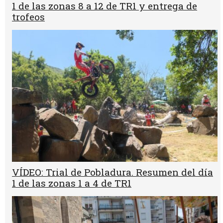
1 de las zonas 8 a 12 de TR1 y entrega de
trofeos
VÍDEO: Trial de Pobladura. Resumen del día
1 de las zonas 1 a 4 de TR1