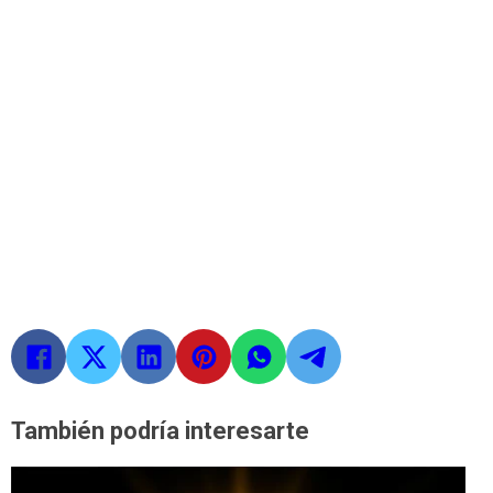
También podría interesarte