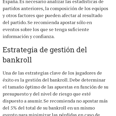
España. Es necesario analizar las estadísticas de
partidos anteriores, la composición de los equipos
y otros factores que pueden afectar al resultado
del partido. Se recomienda apostar sólo en
eventos sobre los que se tenga suficiente
información y confianza.
Estrategia de gestión del
bankroll
Una de las estrategias clave de los jugadores de
éxito es la gestión del bankroll. Debe determinar
el tamaño óptimo de las apuestas en función de su
presupuesto y del nivel de riesgo que esté
dispuesto a asumir. Se recomienda no apostar más
del 5% del total de su bankroll en un mismo
evento para minimizar las pérdidas en caso de