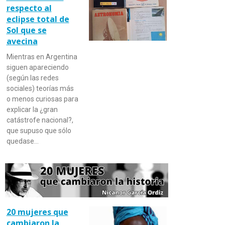
respecto al
eclipse total de
Sol que se
avecina
Mientras en Argentina
siguen apareciendo
(según las redes
sociales) teorías más
o menos curiosas para
explicar la ¿gran
catástrofe nacional?,
que supuso que sólo
quedase…
20 mujeres que
cambiaron la