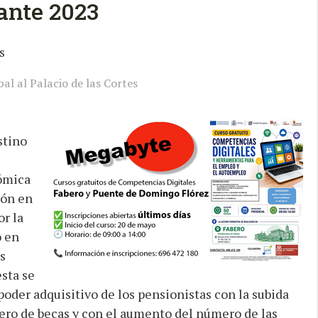
ante 2023
al al Palacio de las Cortes
stino
nómica
eón en
r la
o en
s
sta se
der adquisitivo de los pensionistas con la subida
ero de becas y con el aumento del número de las