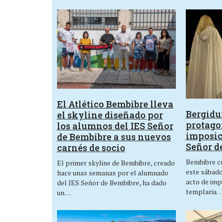
El Atlético Bembibre lleva
Bergid
el skyline diseñado por
protagon
los alumnos del IES Señor
imposic
de Bembibre a sus nuevos
Señor d
carnés de socio
Bembibre ce
El primer skyline de Bembibre, creado
este sábado,
hace unas semanas por el alumnado
acto de imp
del IES Señor de Bembibre, ha dado
templaria
un…