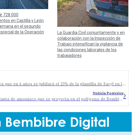
é 728.000
ntos en Castilla y León
 semana en el segundo
especial de la Operación
La Guardia Civil conjuntamente y en
colaboración con la Inspección de
Trabajo intensifican la vigilancia de
las condiciones laborales de los
trabajadores
CSIF Sanidad Bierzo dice estar muy unido y plantea que en 6 años se jubilará el 23% de la plantilla de Sacyl en la comarca
Noticia Posterior
Castropodame presentará alegaciones contra la planta de amoniaco que se proyecta en el polígono de Bembibre