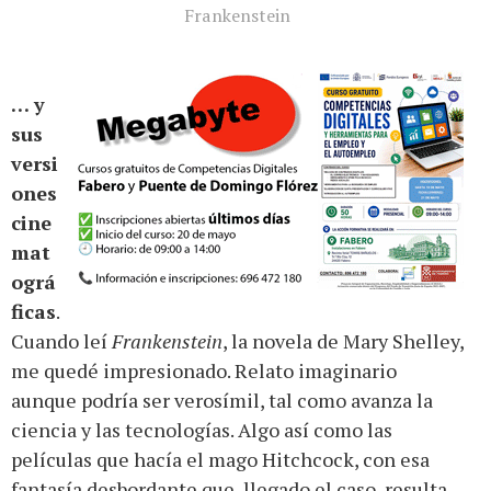
Frankenstein
… y
sus
versi
ones
cine
mat
ográ
ficas
.
Cuando leí
Frankenstein
, la novela de Mary Shelley,
me quedé impresionado. Relato imaginario
aunque podría ser verosímil, tal como avanza la
ciencia y las tecnologías. Algo así como las
películas que hacía el mago Hitchcock, con esa
fantasía desbordante que, llegado el caso, resulta