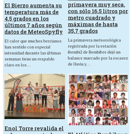
primavera muy seca,
El Bierzo aumenta su
con sólo 16,5 litros por
temperatura más de
metro cuadrado y
4,5 grados en los
máximas de hasta
últimos 7 años según
35,7 grados
datos de MeteoSpyfly
La primavera meteorológica
El calor que muchos bercianos
registrada por la estación
han sentido con especial
ibembi2 de Bembibre dejó un
intensidad durante las últimas
balance marcado por la escasez
semanas tiene un respaldo
de lluvia y…
claro en los…
Enol Torre revalida el