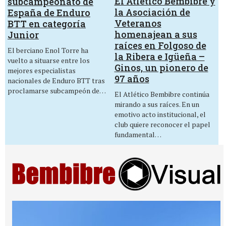
El Atlético Bembibre y
subcampeonato de
la Asociación de
España de Enduro
Veteranos
BTT en categoría
homenajean a sus
Junior
raíces en Folgoso de
El berciano Enol Torre ha
la Ribera e Igüeña –
vuelto a situarse entre los
Ginos, un pionero de
mejores especialistas
97 años
nacionales de Enduro BTT tras
proclamarse subcampeón de…
El Atlético Bembibre continúa
mirando a sus raíces. En un
emotivo acto institucional, el
club quiere reconocer el papel
fundamental…