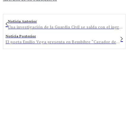
Noticia Anterior
Una investigación de la Guardia Civil se salda con el ingreso en prisión de una persona por un delito continuado de estafa
Noticia Posterior
El poeta Emilio Vega presenta en Bembibre “Cazador de lunas”