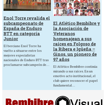
Enol Torre revalida el
El Atlético Bembibre y
subcampeonato de
la Asociación de
España de Enduro
Veteranos
BTT en categoría
homenajean a sus
Junior
raíces en Folgoso de
El berciano Enol Torre ha
la Ribera e Igüeña –
vuelto a situarse entre los
Ginos, un pionero de
mejores especialistas
97 años
nacionales de Enduro BTT tras
proclamarse subcampeón de…
El Atlético Bembibre continúa
mirando a sus raíces. En un
emotivo acto institucional, el
club quiere reconocer el papel
fundamental…