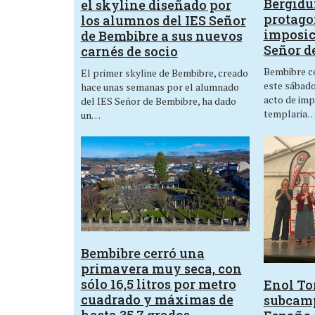
Bergid
el skyline diseñado por
protagon
los alumnos del IES Señor
imposic
de Bembibre a sus nuevos
Señor d
carnés de socio
Bembibre ce
El primer skyline de Bembibre, creado
este sábado,
hace unas semanas por el alumnado
acto de imp
del IES Señor de Bembibre, ha dado
templaria
un…
Bembibre cerró una
primavera muy seca, con
sólo 16,5 litros por metro
Enol Tor
cuadrado y máximas de
subcam
hasta 35,7 grados