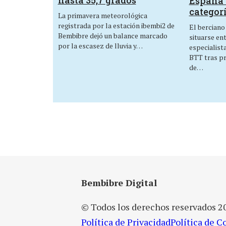
España 
categor
La primavera meteorológica
registrada por la estación ibembi2 de
El berciano
Bembibre dejó un balance marcado
situarse en
por la escasez de lluvia y…
especialist
BTT tras p
de…
Bembibre Digital
© Todos los derechos reservados 2
Política de Privacidad
Política de C