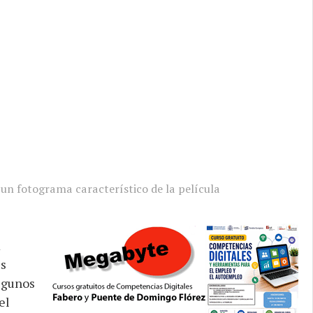
 un fotograma característico de la película
m
es
algunos
el