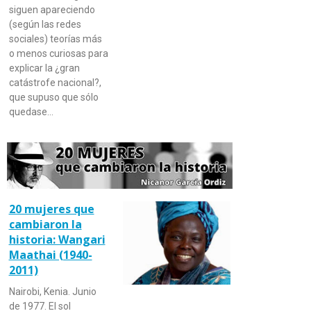
siguen apareciendo
(según las redes
sociales) teorías más
o menos curiosas para
explicar la ¿gran
catástrofe nacional?,
que supuso que sólo
quedase…
20 mujeres que
cambiaron la
historia: Wangari
Maathai (1940-
2011)
Nairobi, Kenia. Junio
de 1977. El sol