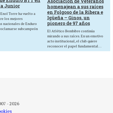
de Enduro BTT en
Asociación de Veteranos
ía Junior
homenajean a sus raíces
en Folgoso de la Ribera e
 Enol Torre ha vuelto a
Igüeña – Ginos, un
tre los mejores
pionero de 97 años
as nacionales de Enduro
roclamarse subcampeón
El Atlético Bembibre continúa
mirando a sus raíces. En un emotivo
acto institucional, el club quiere
reconocer el papel fundamental…
007 - 2026
ookies