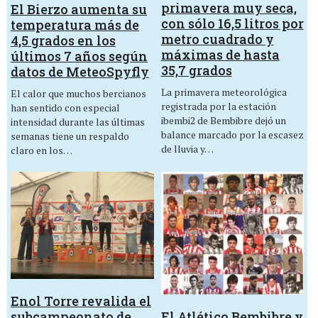
primavera muy seca,
El Bierzo aumenta su
con sólo 16,5 litros por
temperatura más de
metro cuadrado y
4,5 grados en los
máximas de hasta
últimos 7 años según
35,7 grados
datos de MeteoSpyfly
La primavera meteorológica
El calor que muchos bercianos
registrada por la estación
han sentido con especial
ibembi2 de Bembibre dejó un
intensidad durante las últimas
balance marcado por la escasez
semanas tiene un respaldo
de lluvia y…
claro en los…
Enol Torre revalida el
El Atlético Bembibre y
subcampeonato de