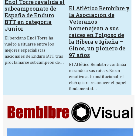
Enol Torre revalida el
El Atlético Bembibre y
subcampeonato de
la Asociación de
España de Enduro
Veteranos
BTT en categoría
homenajean a sus
Junior
raíces en Folgoso de
El berciano Enol Torre ha
la Ribera e Igüeña –
vuelto a situarse entre los
Ginos, un pionero de
mejores especialistas
97 años
nacionales de Enduro BTT tras
proclamarse subcampeón de…
El Atlético Bembibre continúa
mirando a sus raíces. En un
emotivo acto institucional, el
club quiere reconocer el papel
fundamental…