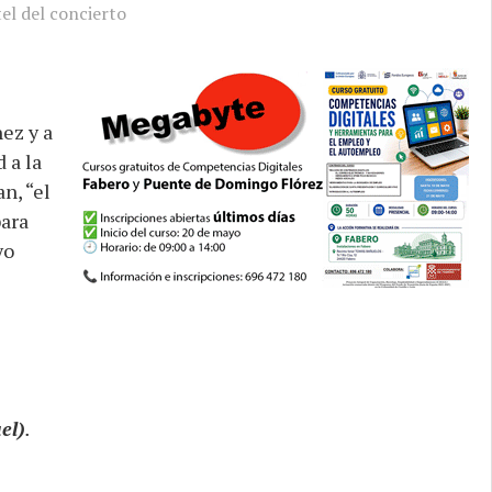
el del concierto
ez y a
 a la
n, “el
para
yo
el)
.