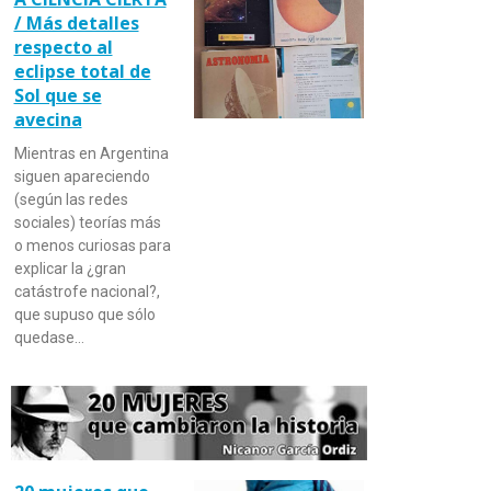
/ Más detalles
respecto al
eclipse total de
Sol que se
avecina
Mientras en Argentina
siguen apareciendo
(según las redes
sociales) teorías más
o menos curiosas para
explicar la ¿gran
catástrofe nacional?,
que supuso que sólo
quedase…