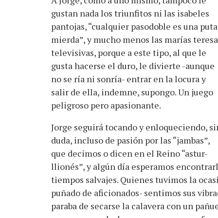
A Jorge, como a uno mismo, tampoco le
gustan nada los triunfitos ni las isabeles
pantojas, “cualquier pasodoble es una puta
mierda”, y mucho menos las marías teresa
televisivas, porque a este tipo, al que le
gusta hacerse el duro, le divierte -aunque
no se ría ni sonría- entrar en la locura y
salir de ella, indemne, supongo. Un juego
peligroso pero apasionante.
Jorge seguirá tocando y enloqueciendo, si
duda, incluso de pasión por las “jambas”,
que decimos o dicen en el Reino “astur-
llionés”, y algún día esperamos encontrarl
tiempos salvajes. Quienes tuvimos la ocas
puñado de aficionados- sentimos sus vibrac
paraba de secarse la calavera con un pañue