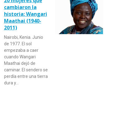
20 mujeres que
cambiaron la
historia: Wangari
Maathai (1940-
2011)
Nairobi, Kenia. Junio
de 1977. El sol
empezaba a caer
cuando Wangari
Maathai dejó de
caminar. El sendero se
perdía entre una tierra
dura y…