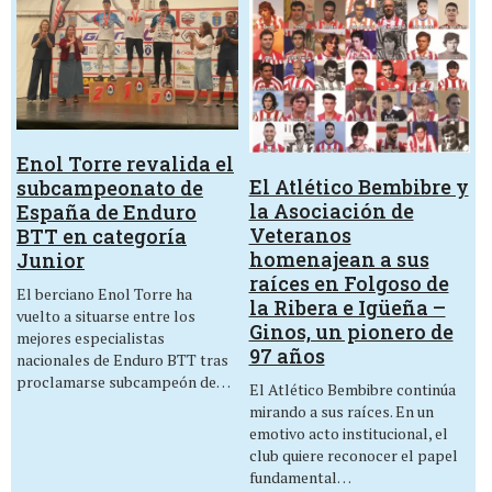
Enol Torre revalida el
El Atlético Bembibre y
subcampeonato de
la Asociación de
España de Enduro
Veteranos
BTT en categoría
homenajean a sus
Junior
raíces en Folgoso de
El berciano Enol Torre ha
la Ribera e Igüeña –
vuelto a situarse entre los
Ginos, un pionero de
mejores especialistas
97 años
nacionales de Enduro BTT tras
proclamarse subcampeón de…
El Atlético Bembibre continúa
mirando a sus raíces. En un
emotivo acto institucional, el
club quiere reconocer el papel
fundamental…