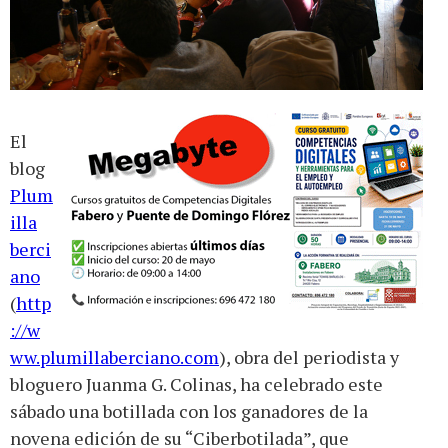
El
blog
Plum
illa
berci
ano
(
http
://w
ww.plumillaberciano.com
), obra del periodista y
bloguero Juanma G. Colinas, ha celebrado este
sábado una botillada con los ganadores de la
novena edición de su “Ciberbotilada”, que