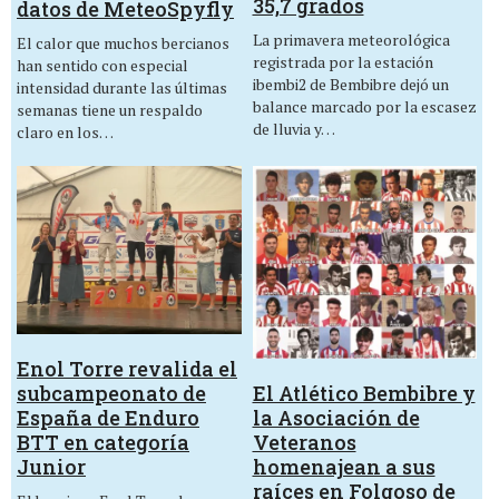
35,7 grados
datos de MeteoSpyfly
La primavera meteorológica
El calor que muchos bercianos
registrada por la estación
han sentido con especial
ibembi2 de Bembibre dejó un
intensidad durante las últimas
balance marcado por la escasez
semanas tiene un respaldo
de lluvia y…
claro en los…
Enol Torre revalida el
El Atlético Bembibre y
subcampeonato de
la Asociación de
España de Enduro
Veteranos
BTT en categoría
homenajean a sus
Junior
raíces en Folgoso de