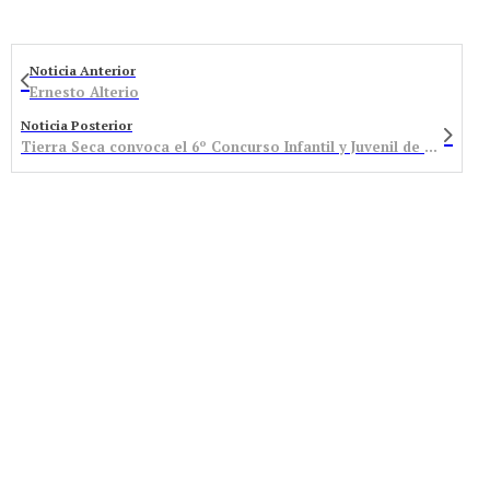
Noticia Anterior
Ernesto Alterio
Noticia Posterior
Tierra Seca convoca el 6º Concurso Infantil y Juvenil de Expresión Plástica