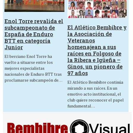
Enol Torre revalida el
El Atlético Bembibre y
subcampeonato de
la Asociación de
España de Enduro
Veteranos
BTT en categoría
homenajean a sus
Junior
raíces en Folgoso de
El berciano Enol Torre ha
la Ribera e Igüeña –
vuelto a situarse entre los
Ginos, un pionero de
mejores especialistas
97 años
nacionales de Enduro BTT tras
proclamarse subcampeón de…
El Atlético Bembibre continúa
mirando a sus raíces. En un
emotivo acto institucional, el
club quiere reconocer el papel
fundamental…