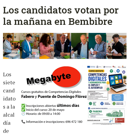
Los candidatos votan por
la mañana en Bembibre
Los
siete
cand
idato
s a la
alcal
día
de