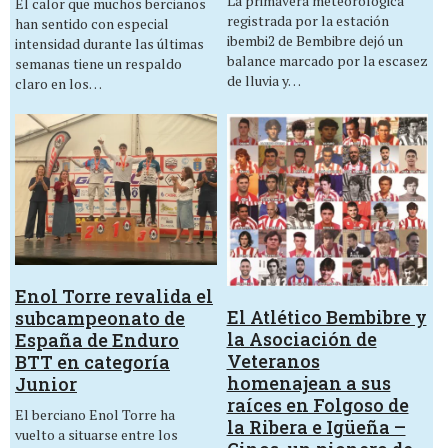
La primavera meteorológica
El calor que muchos bercianos
registrada por la estación
han sentido con especial
ibembi2 de Bembibre dejó un
intensidad durante las últimas
balance marcado por la escasez
semanas tiene un respaldo
de lluvia y…
claro en los…
Enol Torre revalida el
El Atlético Bembibre y
subcampeonato de
la Asociación de
España de Enduro
Veteranos
BTT en categoría
homenajean a sus
Junior
raíces en Folgoso de
El berciano Enol Torre ha
la Ribera e Igüeña –
vuelto a situarse entre los